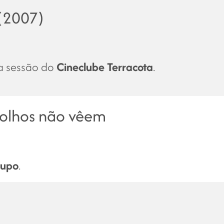
 (2007)
na sessão do
Cineclube Terracota
.
olhos não vêem
rupo
.