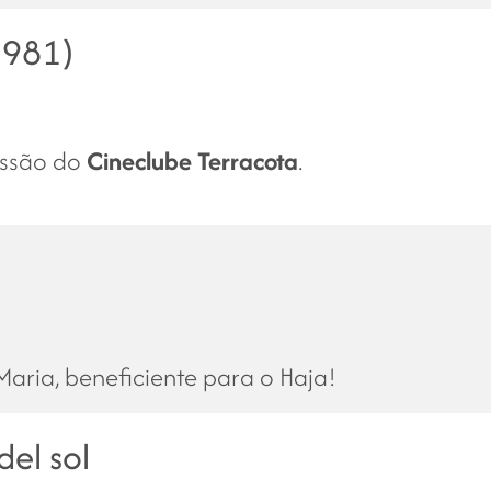
1981)
essão do
Cineclube Terracota
.
aria, beneficiente para o Haja!
del sol