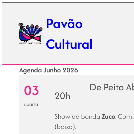
Pular
para
Pavão
o
conteúdo
Cultural
Agenda Junho 2026
De Peito A
03
20h
quarta
Show da banda
Zuco
. Com 
(baixo).