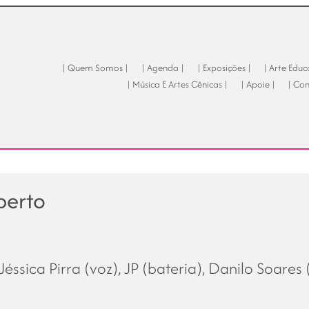
| Quem Somos |
| Agenda |
| Exposições |
| Arte Educ
| Música E Artes Cênicas |
| Apoie |
| Con
berto
Jéssica Pirra (voz), JP (bateria), Danilo Soare