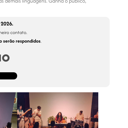
as demais linguagens. Ganha o público,
 2026.
meiro contato.
o serão respondidos
.
ão